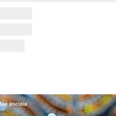
des sociais
lows