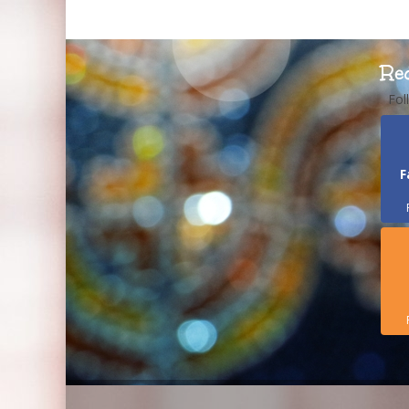
Re
Fol
F