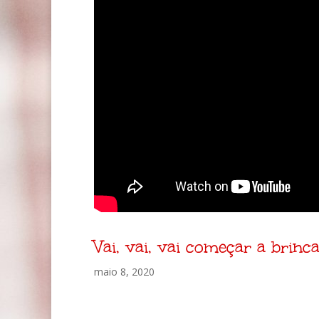
Vai, vai, vai começar a brinc
maio 8, 2020