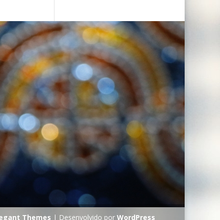
legant Themes
| Desenvolvido por
WordPress