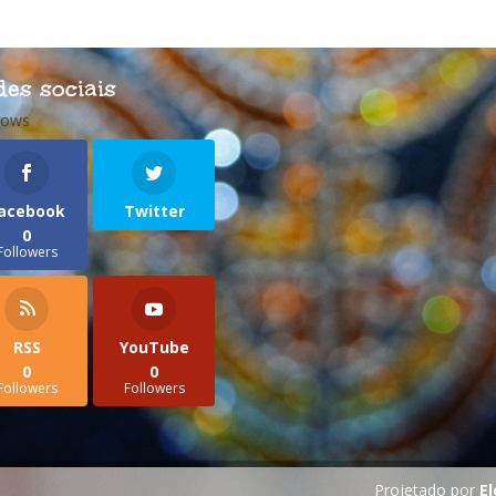
des sociais
lows
acebook
Twitter
0
Followers
RSS
YouTube
0
0
Followers
Followers
Projetado por
E