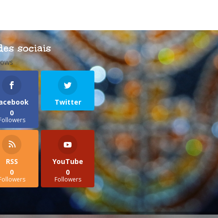
des sociais
lows
acebook
Twitter
0
Followers
RSS
YouTube
0
0
Followers
Followers