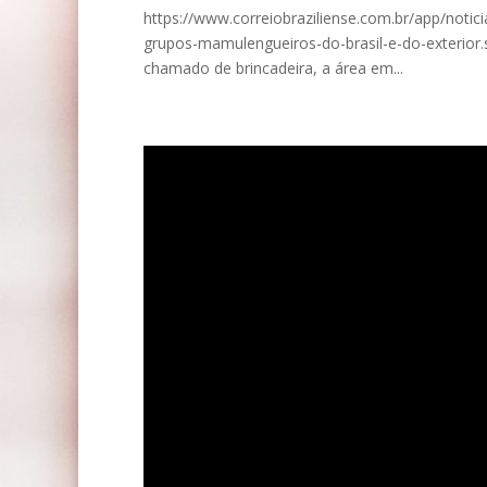
https://www.correiobraziliense.com.br/app/notic
grupos-mamulengueiros-do-brasil-e-do-exterior.
chamado de brincadeira, a área em...