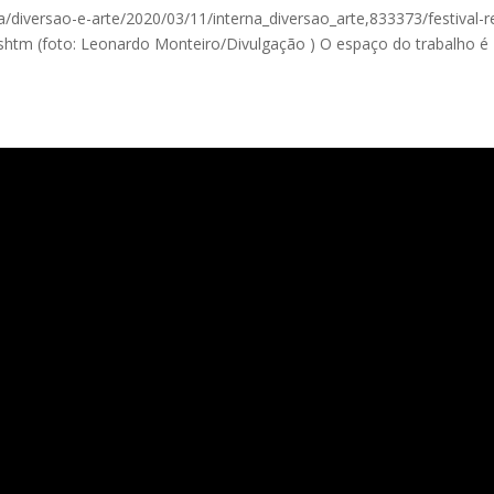
ia/diversao-e-arte/2020/03/11/interna_diversao_arte,833373/festival-
shtm (foto: Leonardo Monteiro/Divulgação ) O espaço do trabalho é