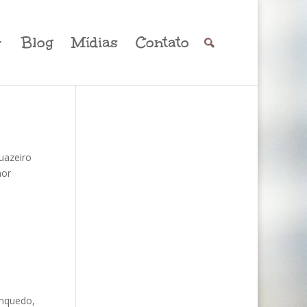
Blog
Mídias
Contato
uazeiro
hor
inquedo,