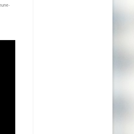
reune-