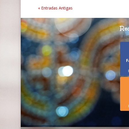
« Entradas Antigas
Re
Fol
F