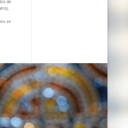
los de
tro),
ños se