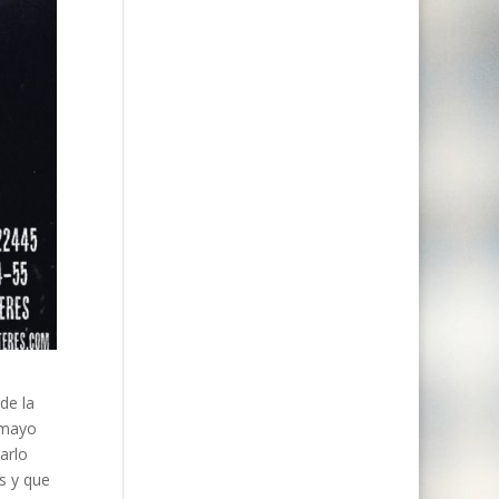
de la
e mayo
arlo
s y que