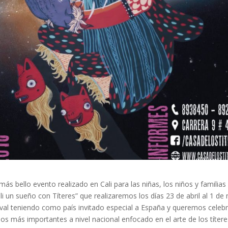
 más bello evento realizado en Cali para las niñas, los niños y familias 
Cali un sueño con Títeres” que realizaremos los días 23 de abril al 1 d
ival teniendo como país invitado especial a España y queremos celebr
los más importantes a nivel nacional enfocado en el arte de los títere