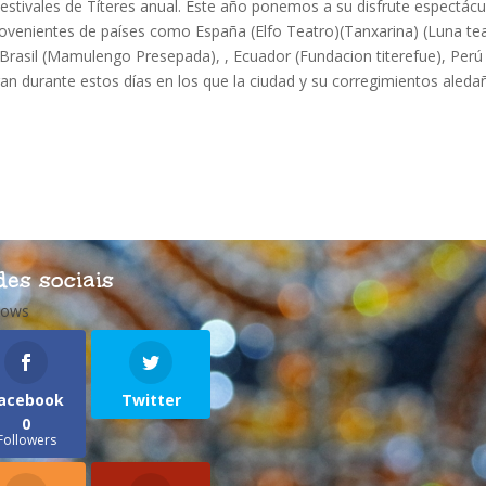
estivales de Títeres anual. Este año ponemos a su disfrute espectácu
rovenientes de países como España (Elfo Teatro)(Tanxarina) (Luna tea
, Brasil (Mamulengo Presepada), , Ecuador (Fundacion titerefue), Perú
n durante estos días en los que la ciudad y su corregimientos aleda
des sociais
lows
acebook
Twitter
0
Followers