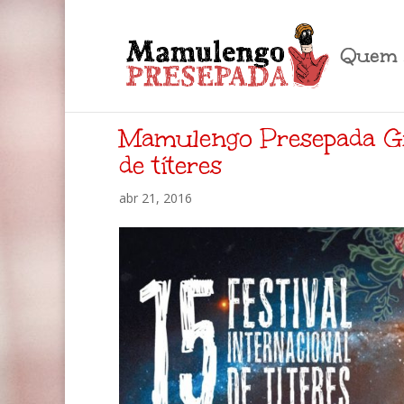
Quem 
Mamulengo Presepada Gru
de títeres
abr 21, 2016