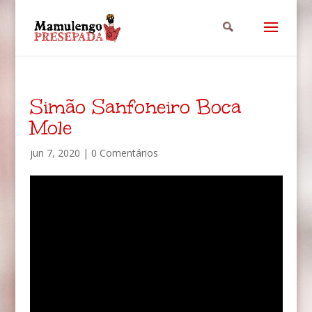
Simão Sanfoneiro Boca
Mole
jun 7, 2020
|
0 Comentários