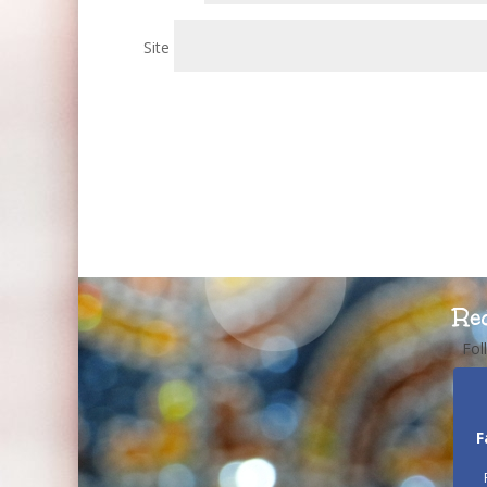
Site
Re
Fol
F